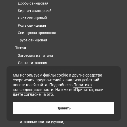
Дробь свинцовая
Кирпич свинцовый
Лист свинцовый
Роль свинцовая
Свинцовая проволока
Труба свинцовая
Титан
Заготовка из титана
Лента титановая
Проволока титановая сварочная
Мы используем файлы cookie и другие средства
Титановая губка
сохранения предпочтений и анализа действий
посетителей сайта. Подробнее в
Политика
Титановая плита
конфиденциальности
. Нажмите «Принять», если
Титановая поковка
даете согласие на это.
Титановая проволока
Титановая труба
Принять
Титановая фольга
Титановые слитки (чушки)