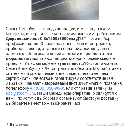
Санкт-Петербург – город инноваций, и мы предлагаем
материал, который отвечает самым высоким требованиям.
Дюралевый лист 0.8х1200х3000мм Д16Т
– это выбор
профессионалов. Он используется в машиностроении,
приборостроении, а также в создании архитектурных
элементов. Благодаря своей легкости и прочности, этот
дюралевый лист
позволяет реализовать самые смелые
проекты. У нас вы можете
купить лист д16
с доставкой по
Санкт-Петербургу и Ленинградской области. Мы работаем с
оптовыми и розничными клиентами, предоставляем
сертификаты качества и гарантируем соответствие ГОСТ
21631-76. Заказать
дюралевый лист д16т
можно, позвонив
по телефону
+7 (800) 350-80-95
или отправив заявку на
spb@stkom1.ru
. Наши менеджеры оперативно свяжутся с
вами, помогут с выбором и организуют быструю доставку.
Выбирайте качество – выбирайте нас!
В наличии
Код товара: 22039~01