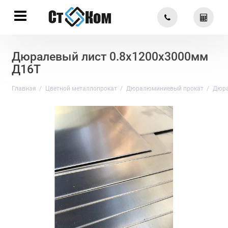
Дюралевый лист 0.8х1200х3000мм
Д16Т
Главная
Цветной металлопрокат
Дюралюминиевый прокат
Дюра