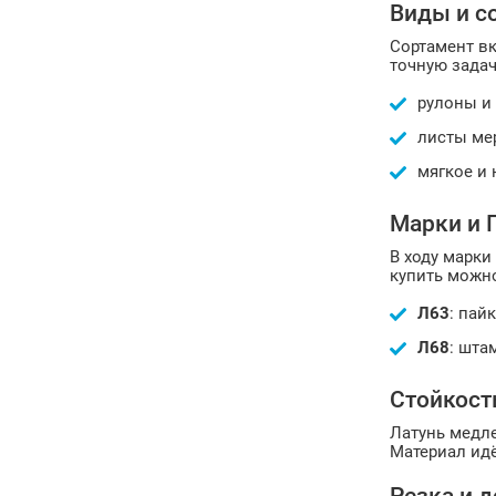
Виды и с
Сортамент вк
точную зада
рулоны и 
листы ме
мягкое и 
Марки и 
В ходу марки
купить можно
Л63
: пай
Л68
: шта
Стойкост
Латунь медле
Материал идё