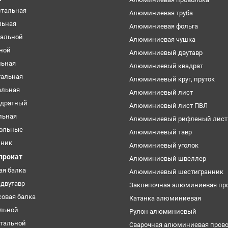
стальная
Алюминиевая труба
льная
Алюминиевая фольга
тальной
Алюминиевая чушка
ьной
Алюминиевый двутавр
льная
Алюминиевый квадрат
тальная
Алюминиевый круг, пруток
альная
Алюминиевый лист
адратный
Алюминиевый лист ПВЛ
льная
Алюминиевый рифленый лист
ольные
Алюминиевый тавр
нник
Алюминиевый уголок
прокат
Алюминиевый швеллер
ая балка
Алюминиевый шестигранник
двутавр
Заклепочная алюминиевая пр
овая балка
Катанка алюминиевая
альной
Рулон алюминиевый
стальной
Сварочная алюминиевая пров