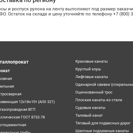
оставка по региону
сы и роспуск рулона на ленту выполняют под размер заказчик
ФО. Остаток на складе и цену уточняйте по телефону +7 (800) 3
таллопрокат
Крановые канаты
Круглый коуш
рокат
Лифтовые канаты
шовная
Одинарной свивки (спиральны
фильная
Оцинкованный трос
ктросварная
Плоские канаты из стали
жавеющая 12х18н10т (AISI 321)
Судовые канаты
огазопроводная ВГП
Талевый канат
аллическая ГОСТ 8732-78
Тяговый для подвесных дорог
естоцементная
Шахтные подъемные канаты
цементные трубы