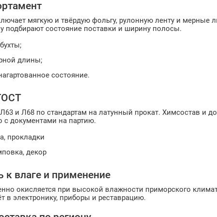
ортамент
лючает мягкую и твёрдую фольгу, рулонную ленту и мерные л
чу подбирают состояние поставки и ширину полосы.
бухты;
рной длины;
нагартованное состояние.
ГОСТ
 Л63 и Л68 по стандартам на латунный прокат. Химсостав и 
 с документами на партию.
ка, прокладки
мповка, декор
ь к влаге и применение
нно окисляется при высокой влажности приморского климата
т в электронику, приборы и реставрацию.