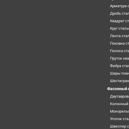
Арматура 
Дробь ста
Квадрат с
Круг стал
Лента ста
Поковка с
Полоса ст
Пруток кв
Фибра ста
Шары пом
Шестигра
Фасонный 
Двутавров
Колонный 
Монорельс
Уголок ст
Швеллер 