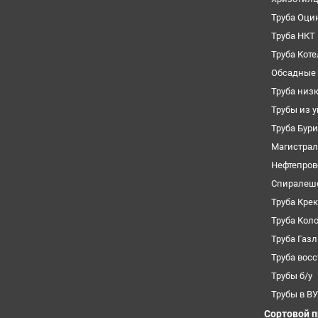
Труба Оци
Труба НКТ
Труба Кот
Обсадные 
Труба низ
Трубы из 
Труба Бур
Магистрал
Нефтепров
Спиралеш
Труба Кре
Труба Кол
Труба Газ
Труба вос
Трубы б/у
Трубы в В
Сортовой 