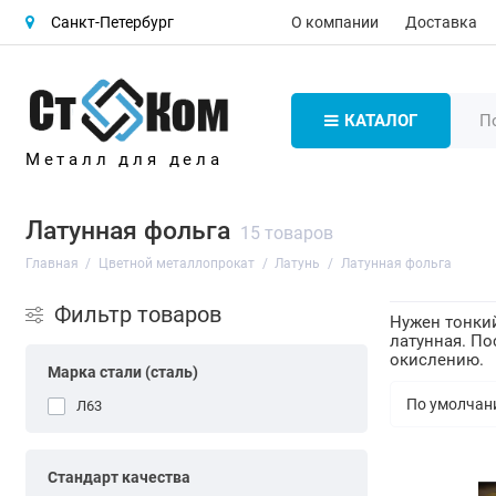
О компании
Доставка
Санкт-Петербург
КАТАЛОГ
Металл для дела
Латунная фольга
15 товаров
Главная
Цветной металлопрокат
Латунь
Латунная фольга
Фильтр товаров
Нужен тонкий
латунная. По
окислению.
Марка стали (сталь)
Л63
Стандарт качества