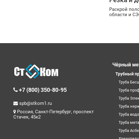
Резка и д
Раскрой поло
области и СЗ
Чёрный ме
Трубный п
Труба Бес
+7 (800) 350-80-95
Труба про
Труба Эле
spb@stkom1.ru
Труба нер
Россия, Санкт-Петербург, проспект
Труба вод
Стачек, 45к2
Труба мет
Труба Асб
Хризотил