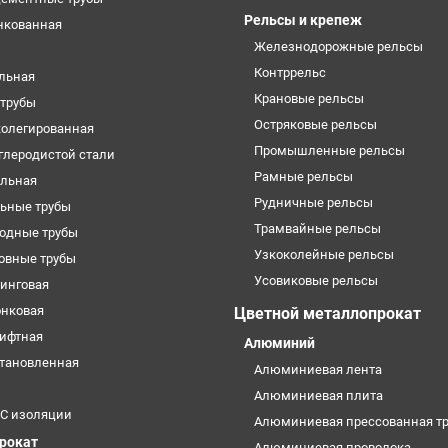
Рельсы и крепеж
нкованная
Железнодорожные рельсы
Контррельс
ельная
Крановые рельсы
трубы
Остряковые рельсы
колегированная
Промышленные рельсы
углеродистой стали
Рамные рельсы
ильная
Рудничные рельсы
ьные трубы
Трамвайные рельсы
одные трубы
Узкоколейные рельсы
овные трубы
Усовиковые рельсы
кинговая
онковая
Цветной металлопрокат
лифтная
Алюминий
становленная
Алюминиевая лента
Алюминиевая плита
УС изоляции
Алюминиевая прессованная тр
прокат
Алюминиевая проволока